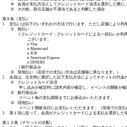
④
会員が支払方法としてクレジットカード決済を選択した際に
⑤
その他、取引店舗が不適当であると判断した場合
第９条（支払）
1.
支払いは以下のいずれかの方法で行います。ただし店舗により利
①
前払い
l
クレジットカード：クレジットカードによる一括払いが利
ございます。
n
Visa
n
Mastercard
n
JCB
n
American Express
n
DINERS
l
銀行振込み
②
現地払い（店頭での支払い方法は店舗毎に異なります。）
2.
会員は、注文時に選択した以下支払方法によってチケットの代金
①
クレジットカード決済
申し込みが確定時に請求内容が確定し、イベントの開催が確
②
銀行振込み
イベント毎の支払期限までにお振込みいただきます。
③
現地払い
イベント開催当日にお支払いいただきます。（現地での支払
3.
第１項に従って、会員がクレジットカードによる支払を選択した
第１０条（チケットの分配）