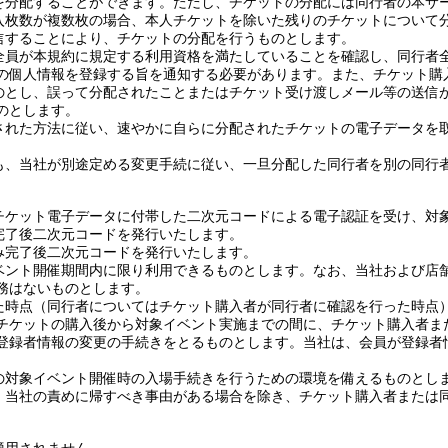
を分配することができます。ただし、チケットの分配には同行者の本サ
入枚数が複数枚の場合、本人チケットを除いた残りのチケットについて
信することにより、チケットの分配を行うものとします。
全員が本規約に規定する利用資格を満たしていることを確認し、同行者
の個人情報を登録する旨を通知する必要があります。また、チケット購
のとし、誤って分配されたことまたはチケット受け渡しメール等の送信
のとします。
された方法に従い、速やかに自らに分配されたチケットの電子データを
も、当社が別途定める変更手続に従い、一旦分配した同行者を別の同行
チケット電子データに付帯した二次元コードによる電子認証を受け、対
完了後二次元コードを発行いたします。
み完了後二次元コードを発行いたします。
ベント開催期間内に限り利用できるものとします。なお、当社および店
務はないものとします。
た時点（同行者についてはチケット購入者が同行者に確認を行った時点
チケットの購入後から対象イベント実施までの間に、チケット購入者ま
登録者情報の変更の手続きをとるものとします。当社は、会員が登録者
の対象イベント開催時の入場手続きを行うための環境を備えるものとし
、当社の責めに帰すべき事由がある場合を除き、チケット購入者または