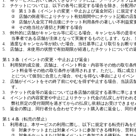
1.
本サービスにおいて購入できるチケットには、クーリングオフは
2.
チケットについては、以下の各号に規定する場合を除き、分配用
①
第１３条（イベントの変更・中止および返金対応）に規定す
②
店舗の倒産等によりチケット有効期間中にチケット記載の店
③
店舗が入金完了時点後にチケット利用条件の著しい不利益変
④
その他当社が適切と判断する場合
3.
例外的に店舗がキャンセル等に応じる場合、キャンセル等の是非
当事者である店舗が主体となって実施するものとします。なお、
4.
過度なキャンセル等が続いた場合、当社基準により取引をお断り
5.
店舗は、未使用の状態で有効期限が経過したチケットについての
第１３条（イベントの変更・中止および返金）
1.
利用契約成立後、店舗は、イベント料金・内容等その他の取引条
ント料金等その他の取引条件が適用されます。ただし、既に成立
とについて個別に合意した場合、やむを得ない事由によりイベン
2.
店舗がイベントをその終了前にやむを得ず中止する場合、当該店
す。
3.
チケット代金等の返金については各店舗の規定する基準に準じま
4.
イベントの内容変更や中止によりチケット代金の払戻しが行われ
弊社所定の受付期間を過ぎてからの払戻し依頼はお受けできませ
5.
返金の際は、同行者分も合わせてチケット購入者に返金し、同行
第１４条（転売の禁止）
1.
利用者は、本サービスの利用に際し、以下に規定する転売行為を
①
対象チケットまたは対象イベントに参加できる権利を、営利
②
対象チケットまたは対象イベントに参加できる権利を、本サ