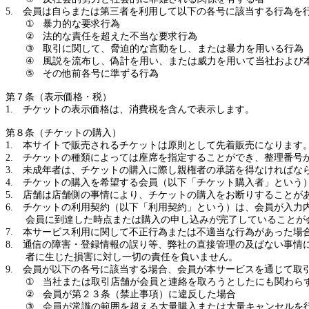
5.
会員は自らまたは第三者を利用して以下の各号に該当する行為を
①
暴力的な要求行為
②
法的な責任を超えた不当な要求行為
③
取引に関して、脅迫的な言動をし、または暴力を用いる行為
④
風説を流布し、偽計を用い、または威力を用いて当社および
⑤
その他前各号に準ずる行為
第７条（表示価格・税）
1.
チケットの表示価格は、消費税を含んで表示します。
第８条（チケットの購入）
1.
本サイトで販売されるチケットは原則として先着販売になります
2.
チケットの種類によっては座席を指定することができ、整理番号
3.
未成年者は、チケットの購入に際し親権者の承諾を得なければな
4.
チケットの購入を希望する会員（以下「チケット購入者」という
5.
店舗は店舗側の事情により、チケットの購入をお断りすることが
6.
チケットの利用契約（以下「利用契約」という）は、会員が入力
会員に到達した時点または購入の申し込みが完了していることが
7.
本サービス利用に関して不正行為または不適当な行為があった場
8.
通信の障害・登録情報の誤り等、弊社の直接管理の及ばない事情
者に生じた損害に対し一切の責任を負いません。
9.
会員が以下の各号に該当する場合、会員が本サービスを通じて取
①
当社または取引店舗が会員と連絡を取ろうとしたにも関わら
②
会員が第２３条（禁止事項）に違反した場合
③
会員が常識の範囲を超える大量購入または大量キャンセルを