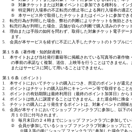
③
対象チケットまたは対象イベントに参加できる権利を、イン
④
特定興行入場券の不正転売の禁止等による興行入場券の適正
⑤
本サービス外で取得したチケットまたはイベントに参加でき
2.
転売行為が判明した場合、弊社の判断によりチケットを無効とさ
3.
転売行為が判明した場合、店舗が自らの判断で購入済みのチケッ
4.
理由または手段の如何を問わず、取得した対象チケット電子デー
ます。
5.
会員が本サービスを経ずに不正に入手したチケットのトラブルに
第１５条（著作権・知的財産権）
1.
本サイトおよび当社発行書籍等に掲載されている写真等の著作物
の事前の承諾なく複製、送信、上映等を行うことはできません。
またはサービスに関して用いることはできません。
第１６条（ポイント）
1.
本サイトにおいてチケットの購入につき、所定のポイントが還元
2.
ポイントはチケットの購入以外にキャンペーン等で取得すること
3.
ポイントの有効期限は最終利用日（最終のポイント加算日）から
4.
ポイントは他人に譲渡することはできません。また退会時に換金
5.
チケットの購入により発生するポイントは、対象イベントの開催
6.
会員が本サイトにおいてショップ ファンクラブに参加し、以下の
月１０日に付与されます。
①
毎月末日の２４時までにショップ ファンクラブに参加してい
②
会員が参加しているショップ ファンクラブ対象ショップにて
※購入等の後にショップ ファンクラブに参加した場合であ