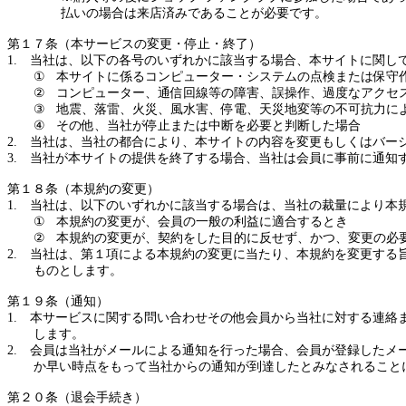
払いの場合は来店済みであることが必要です。
第１７条（本サービスの変更・停止・終了）
1.
当社は、以下の各号のいずれかに該当する場合、本サイトに関し
①
本サイトに係るコンピューター・システムの点検または保守
②
コンピューター、通信回線等の障害、誤操作、過度なアクセ
③
地震、落雷、火災、風水害、停電、天災地変等の不可抗力に
④
その他、当社が停止または中断を必要と判断した場合
2.
当社は、当社の都合により、本サイトの内容を変更もしくはバー
3.
当社が本サイトの提供を終了する場合、当社は会員に事前に通知
第１８条（本規約の変更）
1.
当社は、以下のいずれかに該当する場合は、当社の裁量により本
①
本規約の変更が、会員の一般の利益に適合するとき
②
本規約の変更が、契約をした目的に反せず、かつ、変更の必
2.
当社は、第１項による本規約の変更に当たり、本規約を変更する
ものとします。
第１９条（通知）
1.
本サービスに関する問い合わせその他会員から当社に対する連絡
します。
2.
会員は当社がメールによる通知を行った場合、会員が登録したメ
か早い時点をもって当社からの通知が到達したとみなされること
第２０条（退会手続き）