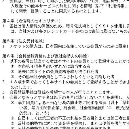
2.
会員は、当社に対して開示した会員の氏名、住所、電話番号、メ
入履歴その他本サービスの利用に関する情報（以下「利用情報」
して開示・提供することに同意するものとします。
第４条（通信時のセキュリティ）
1.
当社は個人情報の保護のため、暗号化技術としてＳＳＬを使用し
は、当社および各クレジットカード会社には責任は及ばないもの
第５条（注文受付地域）
1.
チケットの購入は、日本国内に在住している会員からのみに限定
第６条（会員登録資格および反社会勢力の排除）
1.
以下の各号に該当する者は本サイトの会員として登録することが
①
本条第４項各号のいずれかに該当する者
②
過去に本サイトの会員資格を取り消された者
③
その他当社が会員としてふさわしくないと判断した者
2.
１８歳未満であっても本サイトの会員として登録することができ
のとします。
3.
会員登録手続は登録を希望する本人が行うこととします。
4.
会員となろうとする者は以下の各号に該当しないことを表明し、
①
暴力団員による不当な行為の防止等に関する法律（以下「暴
い者、暴力団関係企業、総会屋、社会運動標榜ゴロ、政治活
的勢力」という）
②
自己もしくは第三者の不正の利益を図る目的または第三者に
③
反社会的勢力に対して資金等を提供し、または便益を供与す
④
反社会的勢力と社会的に非難される関係を有する者