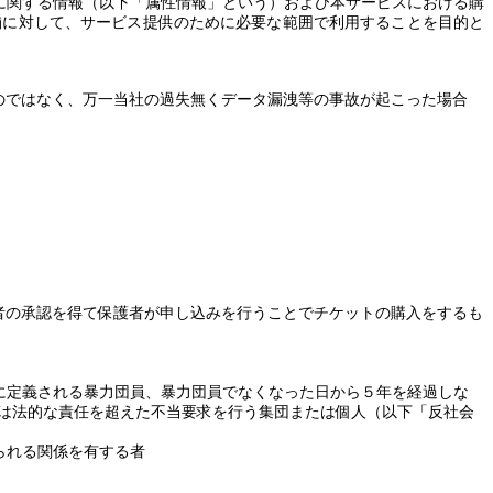
に関する情報（以下「属性情報」という）および本サービスにおける購
舗に対して、サービス提供のために必要な範囲で利用することを目的と
のではなく、万一当社の過失無くデータ漏洩等の事故が起こった場合
者の承認を得て保護者が申し込みを行うことでチケットの購入をするも
。
に定義される暴力団員、暴力団員でなくなった日から５年を経過しな
は法的な責任を超えた不当要求を行う集団または個人（以下「反社会
られる関係を有する者