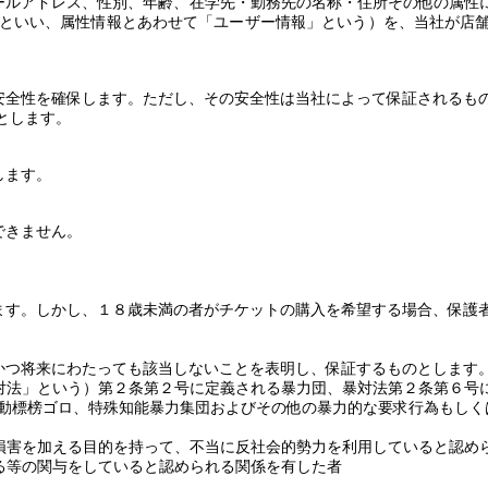
ールアドレス、性別、年齢、在学先・勤務先の名称・住所その他の属性
といい、属性情報とあわせて「ユーザー情報」という）を、当社が店
安全性を確保します。ただし、その安全性は当社によって保証されるも
とします。
します。
できません。
ます。しかし、１８歳未満の者がチケットの購入を希望する場合、保護
かつ将来にわたっても該当しないことを表明し、保証するものとします
対法」という）第２条第２号に定義される暴力団、暴対法第２条第６号
動標榜ゴロ、特殊知能暴力集団およびその他の暴力的な要求行為もしく
損害を加える目的を持って、不当に反社会的勢力を利用していると認め
る等の関与をしていると認められる関係を有した者