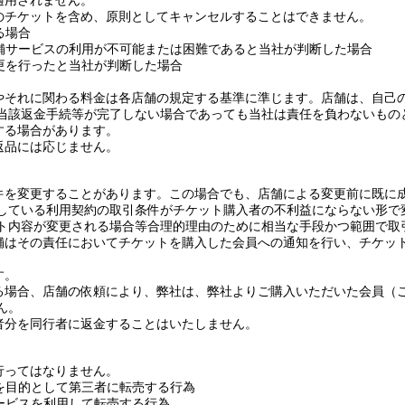
適用されません。
のチケットを含め、原則としてキャンセルすることはできません。
る場合
舗サービスの利用が不可能または困難であると当社が判断した場合
更を行ったと当社が判断した場合
やそれに関わる料金は各店舗の規定する基準に準じます。店舗は、自己
当該返金手続等が完了しない場合であっても当社は責任を負わないもの
する場合があります。
返品には応じません。
件を変更することがあります。この場合でも、店舗による変更前に既に
している利用契約の取引条件がチケット購入者の不利益にならない形で
ト内容が変更される場合等合理的理由のために相当な手段かつ範囲で取
舗はその責任においてチケットを購入した会員への通知を行い、チケッ
す。
る場合、店舗の依頼により、弊社は、弊社よりご購入いただいた会員（
ん。
者分を同行者に返金することはいたしません。
行ってはなりません。
を目的として第三者に転売する行為
ービスを利用して転売する行為