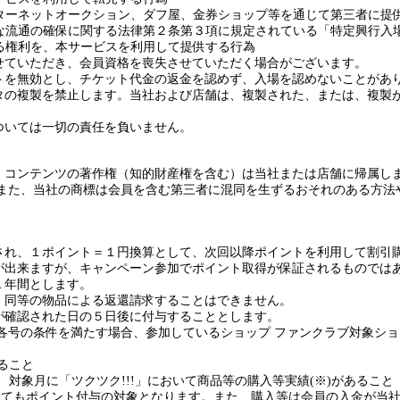
ターネットオークション、ダフ屋、金券ショップ等を通じて第三者に提
な流通の確保に関する法律第２条第３項に規定されている「特定興行入
る権利を、本サービスを利用して提供する行為
せていただき、会員資格を喪失させていただく場合がございます。
トを無効とし、チケット代金の返金を認めず、入場を認めないことがあ
タの複製を禁止します。当社および店舗は、複製された、または、複製
ついては一切の責任を負いません。
・コンテンツの著作権（知的財産権を含む）は当社または店舗に帰属し
また、当社の商標は会員を含む第三者に混同を生ずるおそれのある方法
され、１ポイント＝１円換算として、次回以降ポイントを利用して割引
が出来ますが、キャンペーン参加でポイント取得が保証されるものでは
１年間とします。
・同等の物品による返還請求することはできません。
が確認された日の５日後に付与することとします。
各号の条件を満たす場合、参加しているショップ ファンクラブ対象シ
ること
、対象月に「ツクツク
!!!
」において商品等の購入等実績
(
※
)
があること
ってもポイント付与の対象となります。また、購入等は会員の入金が当