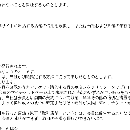
行わないことを保証するものとします。
本サイトに出店する店舗の信用を毀損し、または当社および店舗の業務
。
が発行されます。
らないものとします。
）は、当社が別途指定する方法に従って申し込むものとします。
あります。
内容を確認のうえでチケット購入する旨のボタンをクリック（タップ）
会員のマイチケットページ上で表示された時点のいずれか早い時点をも
合、当社は会員と店舗間の契約について取消、解除その他の適切な措置
によって契約成立の成否の確定またはその通知が大幅に遅れ、チケット
引を行った店舗（以下「取引店舗」という）は、会員に催告することな
ず会員と連絡ができず、取引の円滑な履行ができない場合
行った場合