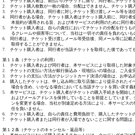
1.
チケット購入者は、前払いのチケットに限り、同行者にチケット
2.
チケット購入枚数が一枚の場合、分配はできません。チケット購
3.
チケット購入者は、同行者に対しチケット受け渡しメール等を送
4.
同行者がある場合、チケット購入者はチケット購入前に、同行者
本規約が適用される旨、および本サービスの利用のために同行者
5.
チケット購入者は、自らの責任においてチケットの分配を行うも
るクレームや損害等について、当社は一切その責任を負わないも
6.
同行者は、チケット受け渡しメール等受信後、同メール等に記載
取得することができません。
7.
チケット購入者は、同行者が当該チケットを取得した後であって
第１１条（チケットの利用）
1.
チケット購入者および同行者は、本サービスにより取得した対象
2.
チケットの支払い方法が銀行振込み・現地払いの場合は、ご入金
3.
チケットの支払い方法がクレジットカード決済の場合は、お申込
4.
購入したチケットは、申し込み時に取引店舗により提示されたイ
場合を含め、いかなる場合においても当該チケットを買い戻す義
5.
本サービスは、チケット購入者がチケットの購入手続きを開始し
およびメールアドレスを保持していることを前提としています。
ンを変更する場合、当社が別途定める方法により、本サービスの
任を負いません。
6.
チケット購入者は、自らの責任と費用負担で、購入したチケット
7.
チケット購入者または同行者が入場できないことに関する問題は
第１２条（チケットのキャンセル・返品等）