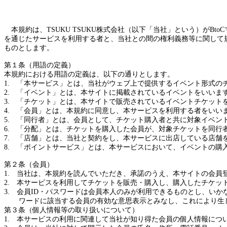
本規約は、
TSUKU TSUKU
株式会社（以下「当社」という）が
BtoC
を通じたサービスを利用する者と、当社との間の権利義務等に関して
ものとします。
第１条（用語の定義）
本規約における用語の定義は、以下の通りとします。
1.
「本サービス」とは、当社がウェブ上で提供するイベント形式の
2.
「イベント」とは、本サイトに掲載されているイベントをいいま
3.
「チケット」とは、本サイトで販売されているイベントチケット
4.
「会員」とは、本規約に同意し、本サービスを利用する者をいい
5.
「同行者」とは、会員として、チケット購入者と共に対象イベン
6.
「分配」とは、チケットを購入した会員が、対象チケットを同行
7.
「店舗」とは、当社と契約をし、本サービスに出店している店舗
8.
「ポイントサービス」とは、本サービスにおいて、イベントの購
第２条（会員）
1.
当社は、本規約を読んでいただき、承諾のうえ、本サイトの会員
2.
本サービスを利用してチケットを販売・購入し、購入したチケッ
3.
会員
ID
・パスワードは会員本人のみが利用できるものとし、いか
ワードに該当する会員の有効な意思表示とみなし、これにより生
第３条（個人情報等の取り扱いについて）
1.
本サービスの利用に関連して当社が知り得た会員の個人情報につ