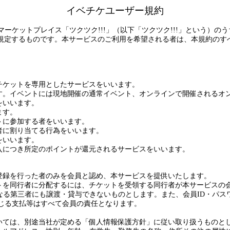
イベチケユーザー規約
マーケットプレイス「ツクツク
!!!
」（以下「ツクツク
!!!
」という）のう
規定するものです。本サービスのご利用を希望される者は、本規約のす
チケットを専用としたサービスをいいます。
す。イベントには現地開催の通常イベント、オンラインで開催されるオ
をいいます。
ます。
トに参加する者をいいます。
者に割り当てる行為をいいます。
をいいます。
入につき所定のポイントが還元されるサービスをいいます。
登録を行った者のみを会員と認め、本サービスを提供いたします。
トを同行者に分配するには、チケットを受領する同行者が本サービスの
なる第三者にも譲渡・貸与できないものとします。また、会員
ID
・パス
じる支払等はすべて会員の責任となります。
いては、別途当社が定める「個人情報保護方針」に従い取り扱うものと