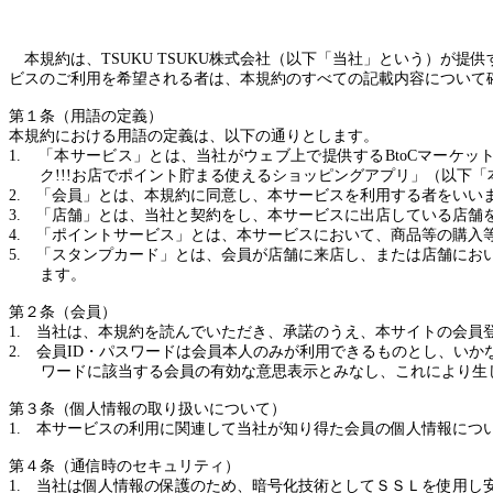
本規約は、
TSUKU TSUKU
株式会社（以下「当社」という）が提供
ビスのご利用を希望される者は、本規約のすべての記載内容について
第１条（用語の定義）
本規約における用語の定義は、以下の通りとします。
1.
「本サービス」とは、当社がウェブ上で提供する
BtoC
マーケッ
ク
!!!
お店でポイント貯まる使えるショッピングアプリ」（以下「
2.
「会員」とは、本規約に同意し、本サービスを利用する者をいい
3.
「店舗」とは、当社と契約をし、本サービスに出店している店舗
4.
「ポイントサービス」とは、本サービスにおいて、商品等の購入
5.
「スタンプカード」とは、会員が店舗に来店し、または店舗にお
ます。
第２条（会員）
1.
当社は、本規約を読んでいただき、承諾のうえ、本サイトの会員
2.
会員
ID
・パスワードは会員本人のみが利用できるものとし、いか
ワードに該当する会員の有効な意思表示とみなし、これにより生
第３条（個人情報の取り扱いについて）
1.
本サービスの利用に関連して当社が知り得た会員の個人情報につ
第４条（通信時のセキュリティ）
1.
当社は個人情報の保護のため、暗号化技術としてＳＳＬを使用し