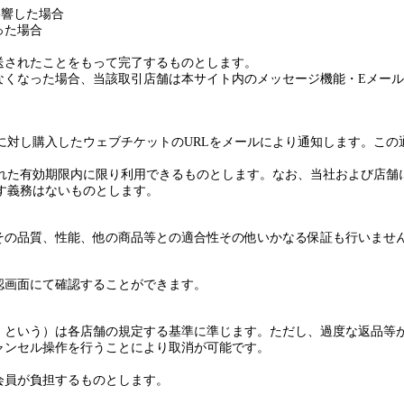
影響した場合
った場合
送されたことをもって完了するものとします。
なくなった場合、
当該取引店舗は本サイト
内のメッセージ機能・
E
メール
に対し購入したウェブチケットの
URL
をメールにより通知します。この
れた有効期限内に限り利用できるものとします。なお、当社
および
店舗
す義務はないものとします。
その品質、性能、他の商品等との適合性その他いかなる保証も行いませ
認画面にて
確認することができます。
」とい
う
）は各店舗の規定する基準に準じます。ただし、過度な返品等
ャンセル操作を行うことにより取消が可能です。
会員が負担するものとします。