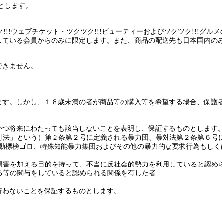
とします。
ク
!!!
ウェブチケット・ツクツク
!!!
ビューティーおよびツクツク
!!!
グルメ
している会員からのみに限定します。また、商品の配送先も日本国内の
できません。
ます。しかし、１８歳未満の者が商品等の購入
等
を希望する場合、保護
かつ将来にわたっても該当しないことを表明し、保証するものとします
対法」とい
う
）第２条第２号に定義される暴力団、暴対法第２条第６号
動標榜ゴロ、特殊知能暴力集団
および
その他の暴力的な要求行為もしく
損害を加える目的を持って、不当に反社会的勢力を利用していると認め
る等の関与をしていると認められる関係を有した者
行わないことを保証するものとします。