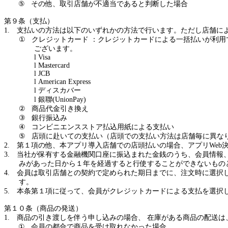
⑤
その他、取引店舗が不適当であると判断した場合
第９条（支払）
1.
支払いの方法は以下のいずれかの方法で行います。ただし店舗に
①
クレジットカード ：クレジットカードによる一括払いが利
ございます。
l
Visa
l
Mastercard
l
JCB
l
American Express
l
ディスカバー
l
銀聯
(UnionPay)
②
商品代金引き換え
③
銀行振込み
④
コンビニエンスストア払込用紙による支払い
⑤
店頭に赴いての支払い（店頭での支払い方法は店舗毎に異な
2.
第１項の他、本アプリ導入店舗での店頭払いの場合、アプリ
Web
3.
当社が保有する金融機関口座に振込まれた金銭のうち、会員情報
みがあった日から１年を経過すると行使することができないもの
4.
会員は取引店舗との契約で定められた期日までに、注文時に選択
す。
5.
本条第１項に従って、会員がクレジットカードによる支払を選択
第１０条（商品の発送）
1.
商品の引き渡しを伴う申し込みの場合、
在庫がある商品の配送は
①
会員の都合で商品を受け取れなかった場合