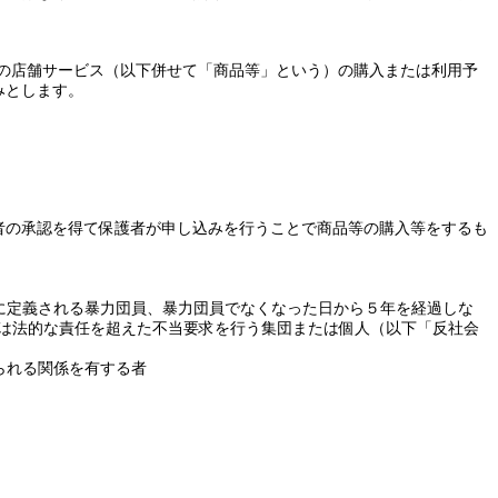
の店舗サービス（以下併せて「商品等」という）の購入または利用予
みとします。
者の承認を得て保護者が申し込みを行うことで商品等の購入等をするも
。
に定義される暴力団員、暴力団員でなくなった日から５年を経過しな
は法的な責任を超えた不当要求を行う集団
または
個人（以下「反社会
られる関係を有する者