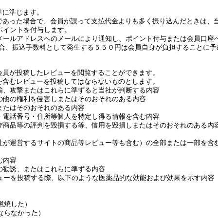
準に準じます。
であった場合で、会員が誤って支払代金よりも多く振り込んだときは、
ポイントを付与します。
メールアドレスへのメールにより通知し、ポイント付与
または
会員口座
合、振込手数料として発生する５５０円は会員自身が負担することに予
会員が投稿したレビューを閲覧することができます。
を含むレビューを投稿してはならないものとします。
揄、攻撃
または
これらに準ずると当社が判断する内容
の他の権利を侵害し
または
そのおそれのある内容
または
そのおそれのある内容
・電話番号・住所等個人を特定し得る情報を含む内容
び商品等の評判を毀損する等、信用を毀損し
または
そのおそれのある内
社が運営するサイトの商品等レビュー等も含む）の全部
または
一部を含
む内容
の勧誘、
または
これらに準ずる内容
ューを投稿する際、以下のような医薬品的な効能
および
効果を示す内容
）
燃焼した）
ならなかった）