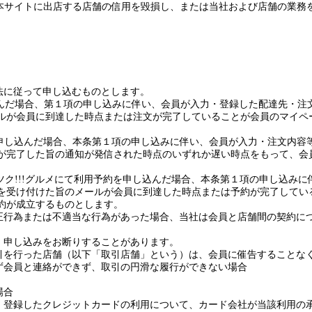
本サイトに出店する店舗の信用を毀損し、
または
当社
および
店舗の業務
法に従って申し込むものとします。
んだ場合、第１項の申し込みに伴い、会員が入力・登録した配達先・注
ルが会員に到達した時点
または
注文が完了していることが会員のマイペ
申し込んだ場合、本条第１項の申し込みに伴い、会員が入力・注文内容
が完了した旨の通知が発信された時点のいずれか遅い時点をもって、会
ツク
!!!
グルメにて利用予約を申し込んだ場合、本条第１項の申し込みに
を受け付けた旨のメールが会員に到達した時点
または
予約が完了してい
約が成立するものとします。
正行為
または
不適当な行為があった場合、当社は会員と店舗間の契約に
、申し込みをお断りすることがあります。
引を行った店舗（以下「取引店舗」とい
う
）は、会員に催告することな
ず
会員と連絡ができず、取引の円滑な履行ができない場合
場合
、登録したクレジットカードの利用について、カード会社が当該利用の