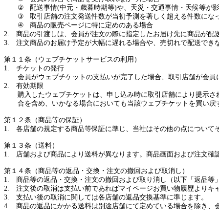
②
配送事情
(
中元・歳暮時期等
)
や、天災・交通事情・天候等が
③
取引
店舗の注文発送件数が当初予測を著しく超える件数にな
④
商品の販売ページに特に定めのある場合
2.
商品の引渡しは、
会員が
注文の際に指定
した
お届け先に商品が配
3.
注文商品のお届け予定が大幅に遅れる場合や、売切れで配送でき
第１１条（ウェブチケットサービスの利用）
1.
チケットの発行
会員がウェブチケットの支払いが完了した場合、取引店舗が会員
2.
有効期限
購入したウェブチケットは、申し込み時に取引店舗により提示さ
合を含め、いかなる場合においても当該ウェブチケットを買い戻
第１２条（商品等の保証）
1.
各店舗の規定する商品等保証に準じ、当社はその他の点について
第１３条（送料）
1.
店舗および商品により送料が異なります。商品画面
および
注文確
第１４条（商品等の返品・交換・注文の撤回
および
取消し）
1.
商品等の返品・交換・注文の撤回
および
取り消し（以下「返品等
2.
注文後の取消は支払い前
であれば
マイページお買い物履歴よりキ
3.
支払い後の取消に関しては各店舗の返品交換基準に準じます。
4.
商品の返品にかかる送料は別途店舗にて定めている場合を除き、