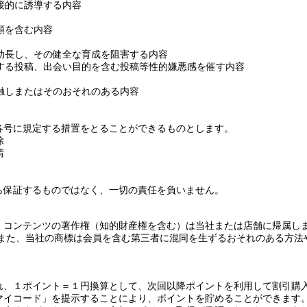
接的に誘導する内容
類を含む内容
助長し、その健全な育成を阻害する内容
する投稿、出会い目的を含む投稿等性的嫌悪感を催す内容
触し
または
そのおそれのある内容
各号に規定する措置をとることができるものとします。
除
請
ら保証するものではなく、一切の責任を負いません。
・コンテンツの著作権（知的財産権を含む）は当社
または
店舗に帰属し
また、当社の商標は会員を含む第三者に混同を生ずるおそれのある方法
れ、１ポイント＝１円換算として、次回以降ポイントを利用して割引購
マイコード」を提示することにより、ポイントを貯めることができます