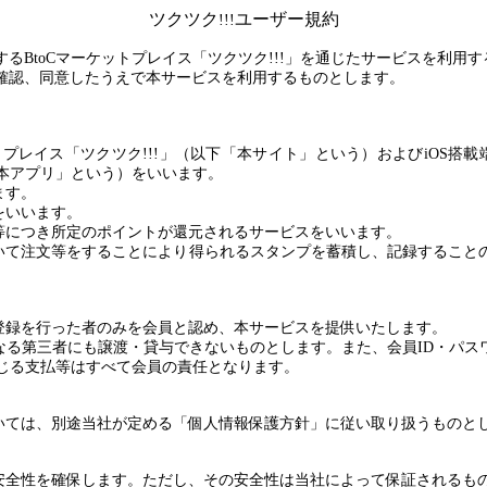
ツクツク
ユーザー規約
!!!
する
BtoC
マーケットプレイス「ツクツク
!!!
」を通じたサービスを利用す
確認、同意したうえで本サービスを利用するものとします。
トプレイス「ツクツク
!!!
」（以下「本サイト」という）および
iOS
搭載
本アプリ」という）をいいます。
ます。
をいいます。
等につき所定のポイントが還元されるサービスをいいます。
いて注文等をすることにより得られるスタンプを蓄積し、記録すること
登録を行った者のみを会員と認め、本サービスを提供いたします。
なる第三者にも譲渡・貸与できないものとします。また、会員
ID
・パス
じる支払等はすべて会員の責任となります。
いては、別途当社が定める「個人情報保護方針」に従い取り扱うものと
安全性を確保します。ただし、その安全性は当社によって保証されるも