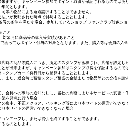
出来ますが、キャンペーン参加でポイント取得が保証されるものではあ
１年間とします。
・同等の物品による返還請求することはできません。
支払いが反映された時点で付与することとします。
各号の条件を満たす場合、参加しているショップ ファンクラブ対象シ
ること
て、対象月に商品等の購入等実績があること
合であってもポイント付与の対象となります。また、購入等は会員の入
来店時の商品等購入につき、所定のスタンプが蓄積され、店舗が設定し
ことが出来ますが、キャンペーン参加はスタンプ取得を保証するもので
はスタンプカード発行日から起算することとします。
ん。また、退会時に蓄積スタンプ相当の金銭または物品等との交換を請
て、会員への事前の通知なしに、
当社の判断により本
サービスの変更・
作業を緊急に行う場合
スの集中、不正アクセス、ハッキング等により本サイトの運営ができな
より本サイトの運営ができなくなった場合
ジョンアップし、または提供を終了することができます。
するものとします。