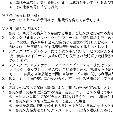
④
風説を流布し、偽計を用い、
または
威力を用いて当社
および
⑤
その他前各号に準ずる行為
第７条（表示価格・税）
1.
本サービス上での表示価格は、消費税を含んで表示します。
第８条（商品等の購入等）
1.
会員は、商品等の購入等を希望する場合、当社が別途指定する方
2.
ツクツク
!!!
通販
または
ツクツク
!!!
ファームにて商品購入を申し込
し、その後、購入を申し込んだ店舗から注文を承諾した旨のメー
舗との間に当該商品に関する売買契約が成立するものとします。
3.
ツクツク
!!!
ウェブチケットにて予約を伴わないサービスの購入を
後、会員のマイページに入金の完了が反映された時点
または
決済
のとします。
4.
ツクツク
!!!
ウェブチケット、ツクツク
!!!
ビューティー
または
ツク
クリック（タップ）し、その後、予約を申し込んだ店舗から予約
もって、会員と当該店舗との間に当該サービス等に関する利用契
5.
第２、３、４項の規定にかかわらず、本サービス利用に関して不
す。
6.
店舗は欠品等の店舗側の事情により、商品の発送が遅れることや
7.
会員が以下の各号に該当する場合、会員が本サービスを通じて取
①
当社または取引店舗が会員と連絡を取ろうとしたにも関わら
②
会員が第２６条（禁止事項）に違反した場合
③
会員が常識の範囲を超える大量注文
または
大量返品を行った
④
会員が支払方法としてクレジットカード決済を選択した際に