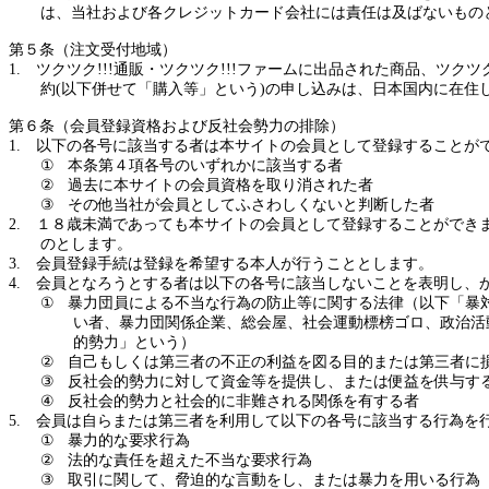
は、当社および各クレジットカード会社には責任は及ばないもの
第５条（注文受付地域）
1.
ツクツク
!!!
通販・ツクツク
!!!
ファームに出品された商品、ツクツ
約
(
以下併せて「購入等」という
)
の申し込みは、日本国内に在住
第６条（会員登録資格および反社会勢力の排除）
1.
以下の各号に該当する者は
本サイト
の会員として登録することが
①
本条第４項各号のいずれかに該当する者
②
過去に本サイトの会員資格を取り消された者
③
その他当社が会員としてふさわしくないと判断した者
2.
１８歳未満であっても本サイトの会員として登録することができ
のとします。
3.
会員登録手続は登録を希望する本人が行うこととします。
4.
会員となろうとする者は以下の各号に該当しないことを表明し、
①
暴力団員による不当な行為の防止等に関する法律（以下「暴
い者、暴力団関係企業、総会屋、社会運動標榜ゴロ、政治活
的勢力」とい
う
）
②
自己もしくは第三者の不正の利益を図る目的
または
第三者に
③
反社会的勢力に対して資金等を提供し、
または
便益を供与す
④
反社会的勢力と社会的に非難される関係を有する者
5.
会員は自ら
または
第三者を利用して以下の各号に該当する行為を
①
暴力的な要求行為
②
法的な責任を超えた不当な要求行為
③
取引に関して、脅迫的な言動をし、
または
暴力を用いる行為