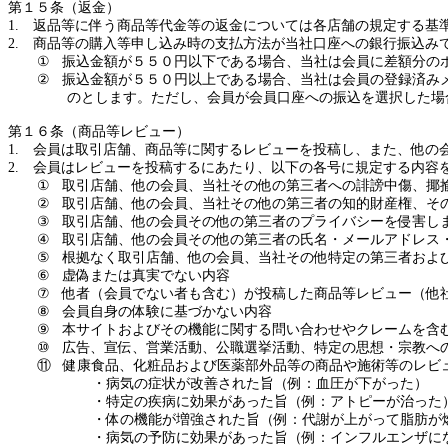
第１５条（返金）
1.
返品等に伴う商品等代金等の返金については各店舗の規定する基
2.
商品等の購入等申し込み時の支払方法が当社口座への銀行振込み
①
振込金額が５５０円以下である場合、当社は会員に差額分の
②
振込金額が５５０円以上である場合、当社は会員の登録済み
のとします。ただし、会員が会員口座への振込を選択した場
第１６条（商品等レビュー）
1.
会員は取引店舗、商品等に関するレビューを投稿し、また、他の
2.
会員はレビューを投稿するにあたり、以下の各号に規定する内容
①
取引店舗、他の会員、当社その他の第三者への誹謗中傷、揶
②
取引店舗、他の会員、当社その他の第三者の知的財産権、そ
③
取引店舗、他の会員その他の第三者のプライバシーを侵害し
④
取引店舗、他の会員その他の第三者の氏名・メールアドレス
⑤
根拠なく取引店舗、他の会員、当社その他特定の第三者およ
⑥
虚偽
または
真実でない内容
⑦
他者（会員でない者も含む）が投稿した商品等レビュー（他
⑧
会員自身の体験に基づかない内容
⑨
本サイト
および
その機能に関する問い合わせやクレームを含
⑩
広告、宣伝、営業活動、公職選挙活動、特定の思想・宗教へ
⑪
健康食品、化粧品
および
医薬部外品等の商品や施術等のレビ
・病気の症状が改善された旨（例：血圧が下がった）
・特定の疾病に効果があった旨（例：アトピーが治った
・体の機能が増強された旨（例：代謝が上がって脂肪が
・病気の予防に効果があった旨（例：インフルエンザに