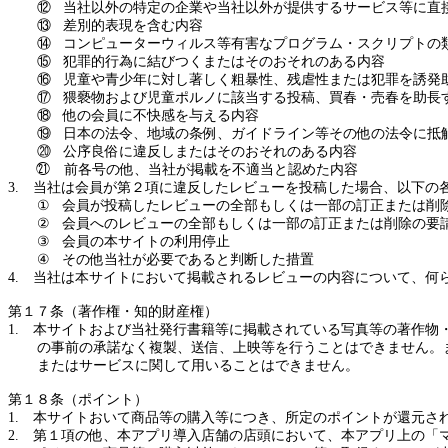
⑫
当社以外の特定の企業や当社以外が提供するサービス等に直
⑬
差別的表現を含む内容
⑭
コンピューターウィルス等有害なプログラム・スクリプトの
⑮
犯罪的行為に結びつく
または
そのおそれのある内容
⑯
児童や青少年に対し著しく粗暴性、残虐性
または
犯罪を誘発
⑰
猥褻物
および
児童ポルノに該当する投稿、買春・売春を助長
⑱
他の会員に不快感を与える内容
⑲
日本の法令、地域の条例、ガイドライン等その他の法令に抵
⑳
公序良俗に違反し
または
そのおそれのある内容
㉑ 前各号の他、当社が掲載を不適当と認めた内容
3.
当社は会員が第２項に違反したレビューを投稿した場合、以下の
①
会員が投稿したレビューの全部
もしくは
一部の訂正
または
削
②
会員へのレビューの全部
もしくは
一部の訂正
または
削除の要
③
会員の
本サイト
の利用停止
④
その他当社が必要であると判断した措置
4.
当社は
本サイト
において掲載されるレビューの内容について、何
第１７条（著作権・知的財産権）
1.
本サイト
および
当社発行書籍等に掲載されている写真等の著作物
の事前の承諾なく複製、送信、上映等を行うことはできません。
または
サービスに関して用いることはできません。
第１８条（ポイント）
1.
本サイト
おいて商品等の購入等につき、所定のポイントが還元さ
2.
第１項の他、本アプリ導入店舗の店頭において、本アプリ上の「