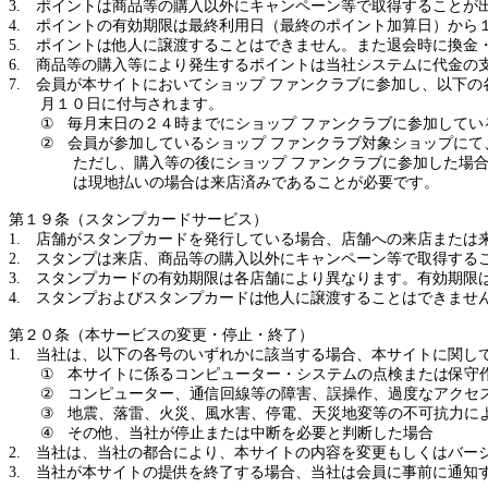
3.
ポイントは商品等の購入以外にキャンペーン等で取得することが
4.
ポイントの有効期限は最終利用日（最終のポイント加算日）から
5.
ポイントは他人に譲渡することはできません。また退会時に換金
6.
商品等の購入等により発生するポイントは当社システムに代金の
7.
会員が
本サイト
においてショップ ファンクラブに参加し、以下の
月１０日に付与されます。
①
毎月末日の２４時までにショップ ファンクラブに参加してい
②
会員が参加しているショップ ファンクラブ対象ショップに
ただし、購入等の後にショップ ファンクラブに参加した場
は
現地払いの場合は来店済みであることが必要です。
第１９条（スタンプカードサービス）
1.
店舗がスタンプカードを発行している場合、店舗への来店または
2.
スタンプは来店、商品等の購入以外にキャンペーン等で取得する
3.
スタンプカードの有効期限は各店舗により異なります。有効期限
4.
スタンプおよびスタンプカードは他人に譲渡することはできませ
第２０条（
本サービスの変更・停止・終了
）
1.
当社は、
以下の各号のいずれかに該当する場合、
本サイト
に関し
①
本サイトに係るコンピューター・システムの点検または保守
②
コンピューター、通信回線等の障害、誤操作、過度なアクセ
③
地震、落雷、火災、風水害、停電、天災地変等の不可抗力に
④
その他、当社が停止または中断を必要と判断した場合
2.
当社は、当社の都合により、本サイトの内容を変更もしくはバー
3.
当社が本サイトの提供を終了する場合、当社は会員に事前に通知